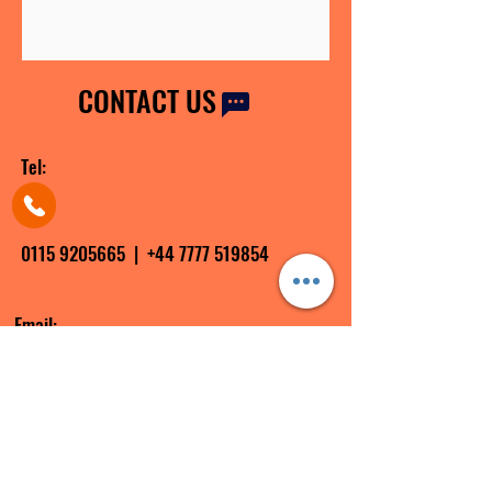
CONTACT US
Tel:
0115 9205665
|
+44 7777 519854
Email:
info@shiftingyourmindset.co.uk
contact@shiftingyourmindset.co.uk
jointheshift@shiftingyourmindset.co.uk