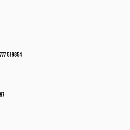
4 7777 519854
897
5862