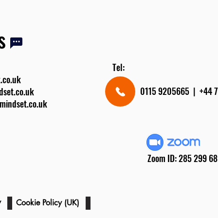
s
Tel:
.co.uk
0115 9205665 | +4
dset.co.uk
rmindset.co.uk
Zoom ID: 285 299 6
cy
Registered Charity Number: 121
Cookie Policy (UK)