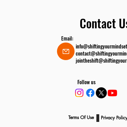
Contact U
Email:
info@shiftingyourmindset
contact@shiftingyourmin
jointheshift@shiftingyou
Follow us
Legal
Terms Of Use
Privacy Poli